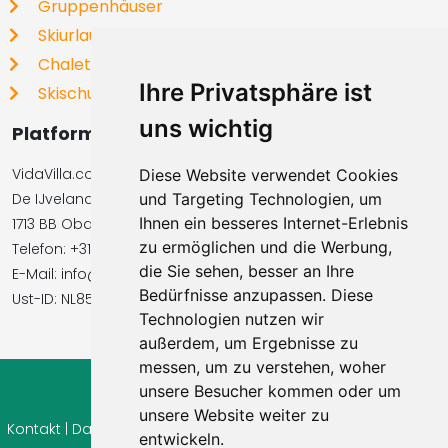
Gruppenhäuser
Skiurlaub
Chalets
Ihre Privatsphäre ist
Skischulen
uns wichtig
Platformbetreiber
VidaVilla.com BV
Diese Website verwendet Cookies
De IJvelandssloot 20
und Targeting Technologien, um
Ihnen ein besseres Internet-Erlebnis
1713 BB Obdam, Niederlande
zu ermöglichen und die Werbung,
Telefon: +31854016545
die Sie sehen, besser an Ihre
E-Mail: info@vidavilla.com
Bedürfnisse anzupassen. Diese
Ust-ID: NL855781919B01
Technologien nutzen wir
außerdem, um Ergebnisse zu
messen, um zu verstehen, woher
unsere Besucher kommen oder um
© 2026 Ferienhaus-Tirol.eu
unsere Website weiter zu
Kontakt
|
Datenschutz
|
Cookie Einstellungen
|
Widerrufsrecht
|
entwickeln.