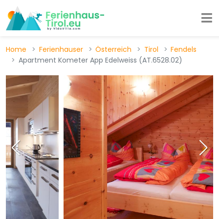
Home
Ferienhauser
Österreich
Tirol
Fendels
Apartment Kometer App Edelweiss (AT.6528.02)