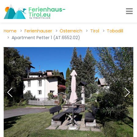
Home
Ferienhauser
Österreich
Tirol
Tobadill
Apartment Petter 1 (AT.6552.02)