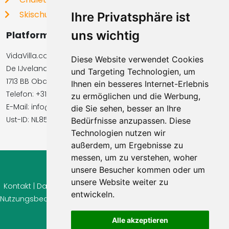
Skischulen
Ihre Privatsphäre ist
uns wichtig
Platformbetreiber
VidaVilla.com BV
Diese Website verwendet Cookies
De IJvelandssloot 20
und Targeting Technologien, um
1713 BB Obdam, Niederlande
Ihnen ein besseres Internet-Erlebnis
Telefon: +31854016545
zu ermöglichen und die Werbung,
E-Mail: info@vidavilla.com
die Sie sehen, besser an Ihre
Ust-ID: NL855781919B01
Bedürfnisse anzupassen. Diese
Technologien nutzen wir
außerdem, um Ergebnisse zu
messen, um zu verstehen, woher
unsere Besucher kommen oder um
© 2026 Ferienhaus-Tirol.eu
unsere Website weiter zu
Kontakt
|
Datenschutz
|
Cookie Einstellungen
|
Widerrufsrecht
|
entwickeln.
Nutzungsbedingungen
|
Impressum
|
Information Bewertungen
Alle akzeptieren