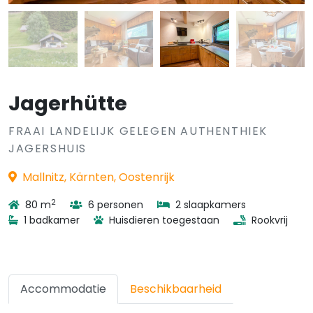
Jagerhütte
FRAAI LANDELIJK GELEGEN AUTHENTHIEK
JAGERSHUIS
Mallnitz, Kärnten, Oostenrijk
2
80 m
6 personen
2 slaapkamers
1 badkamer
Huisdieren toegestaan
Rookvrij
Accommodatie
Beschikbaarheid