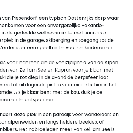
um van Piesendorf, een typisch Oostenrijks dorp waar
amenkomen voor een onvergetelijke vakantie-
 in de gedeelde wellnessruimte met sauna’s of
erplek in de garage, skiberging en toegang tot de
. Verder is er een speeltuintje voor de kinderen en
is voor iedereen die de veelzijdigheid van de Alpen
eden van Zell am See en Kaprun voor je klaar, met
ki die je tot diep in de avond de bergsfeer laat
rs tot uitdagende pistes voor experts: hier is het
mde. Als je klaar bent met de kou, duik je de
rmen en te ontspannen.
ndert deze plek in een paradijs voor wandelaars en
door alpenweiden en langs heldere beekjes, of
bikers. Het nabijgelegen meer van Zell am See is