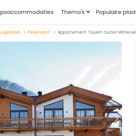
epsaccommodaties
Thema's
Populaire pla
urgerland
Piesendorf
Appartement Tauern Suites Mitterwir