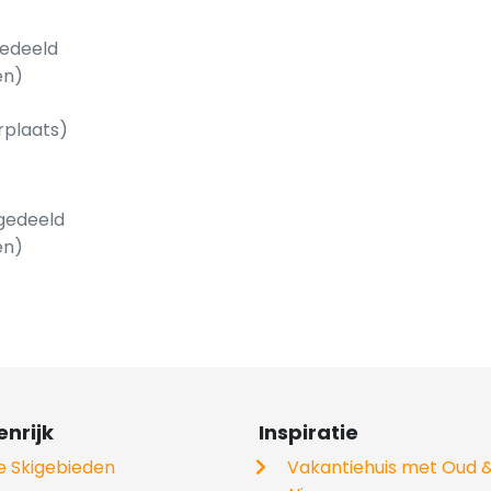
gedeeld
en)
rplaats)
(gedeeld
en)
nrijk
Inspiratie
le Skigebieden
Vakantiehuis met Oud 