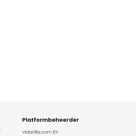
Platformbeheerder
&
VidaVilla.com BV