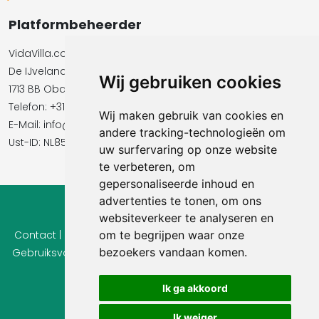
Platformbeheerder
VidaVilla.com BV
De IJvelandssloot 20
Wij gebruiken cookies
1713 BB Obdam
Telefon: +31854016545
Wij maken gebruik van cookies en
E-Mail:​​​​ info@vidavilla.com
andere tracking-technologieën om
Ust-ID: NL855781919B01
uw surfervaring op onze website
te verbeteren, om
gepersonaliseerde inhoud en
advertenties te tonen, om ons
© 2026 Ferienhaus-Tirol.eu
websiteverkeer te analyseren en
Contact
|
Privacy
om te begrijpen waar onze
|
Cookie instellingen
|
Herroepingsrecht
|
bezoekers vandaan komen.
Gebruiksvoorwaarden
|
Imprint |
Informatie Beoordelingen
Ik ga akkoord
Ik weiger