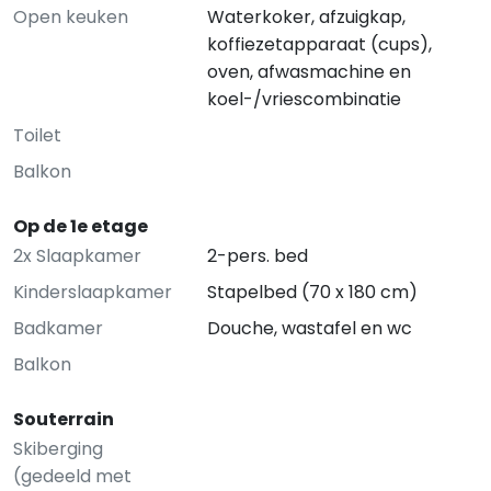
Open keuken
Waterkoker, afzuigkap,
koffiezetapparaat (cups),
oven, afwasmachine en
koel-/vriescombinatie
Toilet
Balkon
Op de 1e etage
2x Slaapkamer
2-pers. bed
Kinderslaapkamer
Stapelbed (70 x 180 cm)
Badkamer
Douche, wastafel en wc
Balkon
Souterrain
Skiberging
(gedeeld met