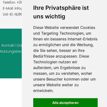
Telefon: +31854016545
Ihre Privatsphäre ist
E-Mail: info@vidavilla.com
Ust-ID: NL855781919B01
uns wichtig
Diese Website verwendet Cookies
und Targeting Technologien, um
Ihnen ein besseres Internet-Erlebnis
© 2026 Ferienhaus-Tirol.eu
zu ermöglichen und die Werbung,
Kontakt
|
Datenschutz
|
Cookie Einstellungen
|
Widerrufsrecht
|
die Sie sehen, besser an Ihre
Nutzungsbedingungen
|
Impressum
|
Information Bewertungen
Bedürfnisse anzupassen. Diese
Technologien nutzen wir
außerdem, um Ergebnisse zu
messen, um zu verstehen, woher
unsere Besucher kommen oder um
unsere Website weiter zu
entwickeln.
Alle akzeptieren