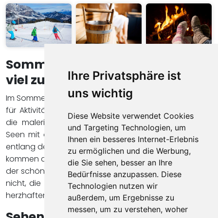
Sommerferien in Österreich – so
Ihre Privatsphäre ist
viel zu tun
uns wichtig
Im Sommer blüht Österreich auf, und die Möglichkeiten
für Aktivitäten sind schier endlos. Wandern Sie durch
Diese Website verwendet Cookies
die malerische Landschaft, erkunden Sie kristallklare
und Targeting Technologien, um
Seen mit dem Boot oder dem Kajak oder radeln Sie
Ihnen ein besseres Internet-Erlebnis
entlang der zahlreichen Radwege. Auch Golfliebhaber
zu ermöglichen und die Werbung,
kommen auf ihre Kosten, denn Österreich bietet einige
die Sie sehen, besser an Ihre
der schönsten Golfplätze Europas. Und vergessen Sie
Bedürfnisse anzupassen. Diese
nicht, die österreichische Küche zu probieren, die mit
Technologien nutzen wir
herzhaften Speisen und köstlichen Desserts verwöhnt.
außerdem, um Ergebnisse zu
messen, um zu verstehen, woher
Sehenswürdigkeiten –