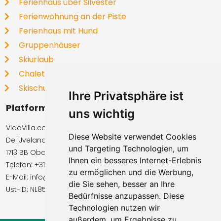
Ferienhaus über Silvester
Ferienwohnung an der Piste
Ferienhaus mit Hund
Gruppenhäuser
Skiurlaub
Chalets
Skischulen
Ihre Privatsphäre ist
Platformbetreiber
uns wichtig
VidaVilla.com BV
Diese Website verwendet Cookies
De IJvelandssloot 20
und Targeting Technologien, um
1713 BB Obdam, Niederlande
Ihnen ein besseres Internet-Erlebnis
Telefon: +31854016545
zu ermöglichen und die Werbung,
E-Mail: info@vidavilla.com
die Sie sehen, besser an Ihre
Ust-ID: NL855781919B01
Bedürfnisse anzupassen. Diese
Technologien nutzen wir
außerdem, um Ergebnisse zu