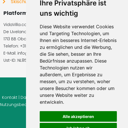
Skischulen
Ihre Privatsphäre ist
uns wichtig
Platformbetreiber
VidaVilla.com BV
Diese Website verwendet Cookies
De IJvelandssloot 20
und Targeting Technologien, um
1713 BB Obdam, Niederlande
Ihnen ein besseres Internet-Erlebnis
Telefon: +31854016545
zu ermöglichen und die Werbung,
E-Mail: info@vidavilla.com
die Sie sehen, besser an Ihre
Ust-ID: NL855781919B01
Bedürfnisse anzupassen. Diese
Technologien nutzen wir
außerdem, um Ergebnisse zu
messen, um zu verstehen, woher
unsere Besucher kommen oder um
© 2026 Ferienhaus-Tirol.eu
unsere Website weiter zu
Kontakt
|
Datenschutz
|
Cookie Einstellungen
|
Widerrufsrecht
|
entwickeln.
Nutzungsbedingungen
|
Impressum
|
Information Bewertungen
Alle akzeptieren