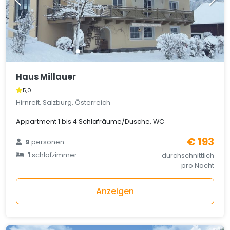
Haus Millauer
5,0
Hirnreit, Salzburg, Österreich
Appartment 1 bis 4 Schlafräume/Dusche, WC
€ 193
9
personen
1
schlafzimmer
durchschnittlich
pro Nacht
Anzeigen