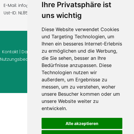
Ihre Privatsphäre ist
E-Mail: info@vidavilla.com
Ust-ID: NL855781919B01
uns wichtig
Diese Website verwendet Cookies
und Targeting Technologien, um
Ihnen ein besseres Internet-Erlebnis
© 2026 Ferienhaus-Tirol.eu
zu ermöglichen und die Werbung,
Kontakt
|
Datenschutz
|
Cookie Einstellungen
|
Widerrufsrecht
|
die Sie sehen, besser an Ihre
Nutzungsbedingungen
|
Impressum
|
Information Bewertungen
Bedürfnisse anzupassen. Diese
Technologien nutzen wir
außerdem, um Ergebnisse zu
messen, um zu verstehen, woher
unsere Besucher kommen oder um
unsere Website weiter zu
entwickeln.
Alle akzeptieren