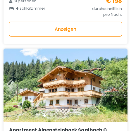
€ 198
9
personen
4
schlafzimmer
durchschnittlich
pro Nacht
Anzeigen
Apartment Alpensteinbock Saalbach C