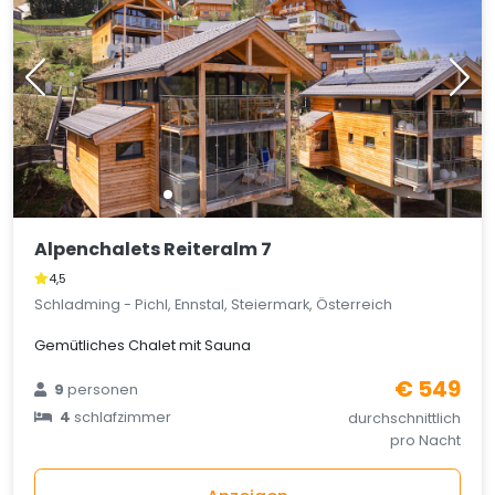
Alpenchalets Reiteralm 7
4,5
Schladming - Pichl, Ennstal, Steiermark, Österreich
Gemütliches Chalet mit Sauna
€ 549
9
personen
4
schlafzimmer
durchschnittlich
pro Nacht