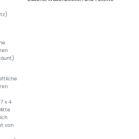
tz)
he
ren
zäunt)
ftliche
ren
7 x 4
Mitte
lich
et von