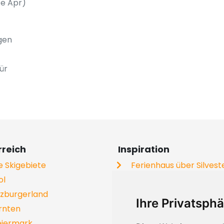
te Apr)
gen
ür
rreich
Inspiration
le Skigebiete
Ferienhaus über Silvest
ol
Ferienwohnung an der P
lzburgerland
Ferienhaus mit Hund
Ihre Privatsphä
rnten
Gruppenhäuser
eiermark
Skiurlaub