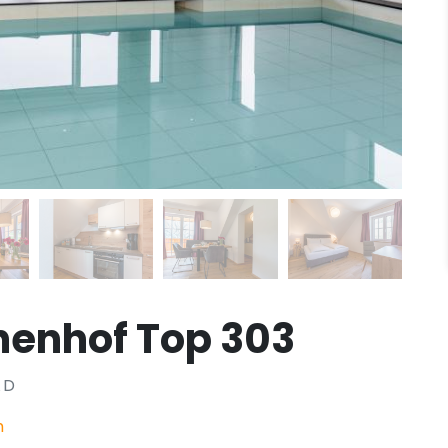
henhof Top 303
AD
h