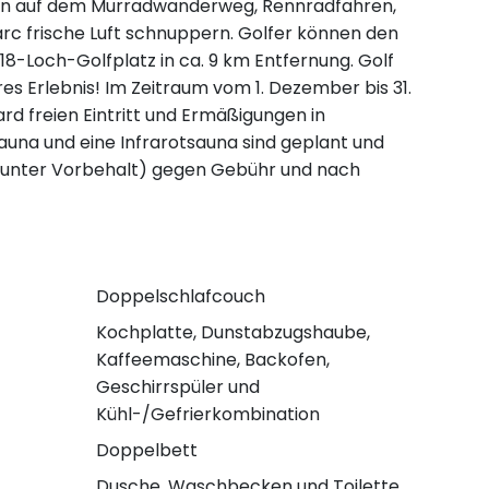
ren auf dem Murradwanderweg, Rennradfahren,
c frische Luft schnuppern. Golfer können den
8-Loch-Golfplatz in ca. 9 km Entfernung. Golf
res Erlebnis! Im Zeitraum vom 1. Dezember bis 31.
rd freien Eintritt und Ermäßigungen in
auna und eine Infrarotsauna sind geplant und
 (unter Vorbehalt) gegen Gebühr und nach
Doppelschlafcouch
Kochplatte, Dunstabzugshaube,
Kaffeemaschine, Backofen,
Geschirrspüler und
Kühl-/Gefrierkombination
Doppelbett
Dusche, Waschbecken und Toilette