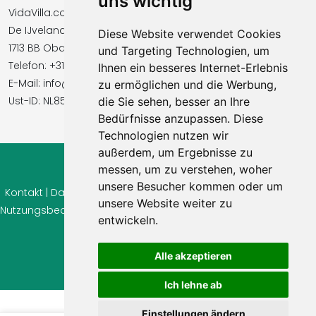
uns wichtig
VidaVilla.com BV
De IJvelandssloot 20
Diese Website verwendet Cookies
1713 BB Obdam, Niederlande
und Targeting Technologien, um
Telefon: +31854016545
Ihnen ein besseres Internet-Erlebnis
E-Mail: info@vidavilla.com
zu ermöglichen und die Werbung,
Ust-ID: NL855781919B01
die Sie sehen, besser an Ihre
Bedürfnisse anzupassen. Diese
Technologien nutzen wir
außerdem, um Ergebnisse zu
messen, um zu verstehen, woher
© 2026 Ferienhaus-Tirol.eu
unsere Besucher kommen oder um
Kontakt
|
Datenschutz
|
Cookie Einstellungen
|
Widerrufsrecht
|
unsere Website weiter zu
Nutzungsbedingungen
|
Impressum
|
Information Bewertungen
entwickeln.
Alle akzeptieren
Ich lehne ab
Einstellungen ändern