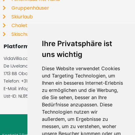
Gruppenhäuser
Skiurlaub
Chalets
Skischulen
Ihre Privatsphäre ist
Platformbetreiber
uns wichtig
VidaVilla.com BV
De IJvelandssloot 20
Diese Website verwendet Cookies
1713 BB Obdam, Niederlande
und Targeting Technologien, um
Telefon: +31854016545
Ihnen ein besseres Internet-Erlebnis
E-Mail: info@vidavilla.com
zu ermöglichen und die Werbung,
Ust-ID: NL855781919B01
die Sie sehen, besser an Ihre
Bedürfnisse anzupassen. Diese
Technologien nutzen wir
außerdem, um Ergebnisse zu
messen, um zu verstehen, woher
© 2026 Ferienhaus-Tirol.eu
unsere Besucher kommen oder um