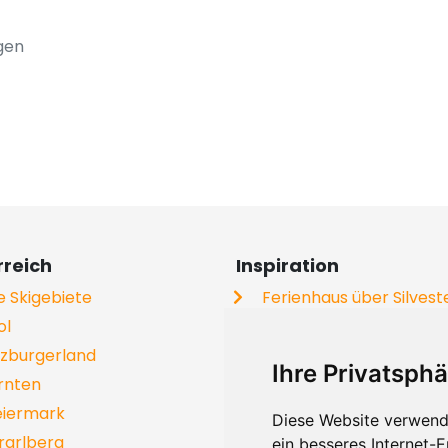
gen
rreich
Inspiration
le Skigebiete
Ferienhaus über Silvest
ol
Ferienwohnung an der P
lzburgerland
Ferienhaus mit Hund
Ihre Privatsphä
rnten
Gruppenhäuser
eiermark
Skiurlaub
Diese Website verwend
rarlberg
Chalets
ein besseres Internet-