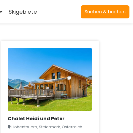
Skigebiete
Suchen & buchen
Chalet Heidi und Peter
Hohentauern, Steiermark, Österreich