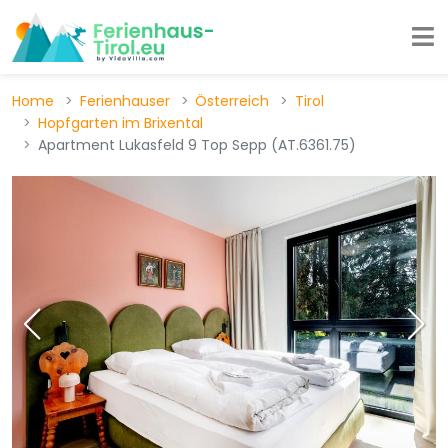
Home
Ferienhauser
Österreich
Tirol
Hopfgarten im Brixental
Apartment Lukasfeld 9 Top Sepp (AT.6361.75)