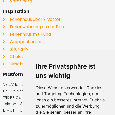
Vorarlberg
Inspiration
Ferienhaus über Silvester
Ferienwohnung an der Piste
Ferienhaus mit Hund
Gruppenhäuser
Skiurlaub
Chalets
Skischulen
Ihre Privatsphäre ist
Platformbetreiber
uns wichtig
VidaVilla.com BV
Diese Website verwendet Cookies
De IJvelandssloot 20
und Targeting Technologien, um
1713 BB Obdam, Niederlande
Ihnen ein besseres Internet-Erlebnis
Telefon: +31854016545
zu ermöglichen und die Werbung,
E-Mail: info@vidavilla.com
die Sie sehen, besser an Ihre