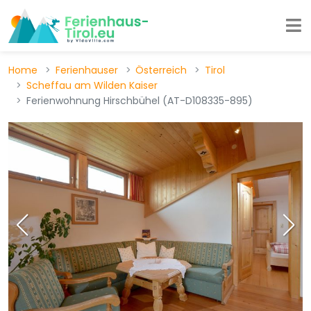
Home
Ferienhauser
Österreich
Tirol
Scheffau am Wilden Kaiser
Ferienwohnung Hirschbühel (AT-D108335-895)