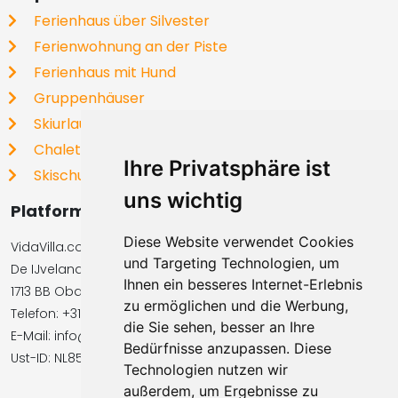
Ferienhaus über Silvester
Ferienwohnung an der Piste
Ferienhaus mit Hund
Gruppenhäuser
Skiurlaub
Chalets
Ihre Privatsphäre ist
Skischulen
uns wichtig
Platformbetreiber
Diese Website verwendet Cookies
VidaVilla.com BV
und Targeting Technologien, um
De IJvelandssloot 20
Ihnen ein besseres Internet-Erlebnis
1713 BB Obdam, Niederlande
zu ermöglichen und die Werbung,
Telefon: +31854016545
die Sie sehen, besser an Ihre
E-Mail: info@vidavilla.com
Bedürfnisse anzupassen. Diese
Ust-ID: NL855781919B01
Technologien nutzen wir
außerdem, um Ergebnisse zu