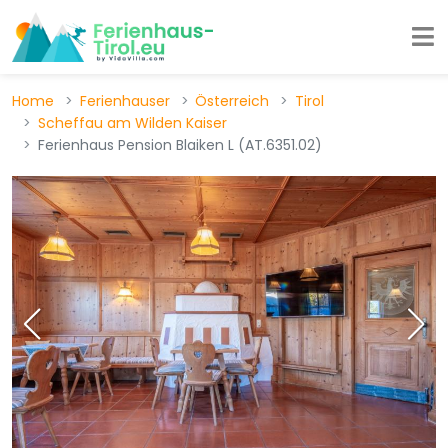
Home
Ferienhauser
Österreich
Tirol
Scheffau am Wilden Kaiser
Ferienhaus Pension Blaiken L (AT.6351.02)