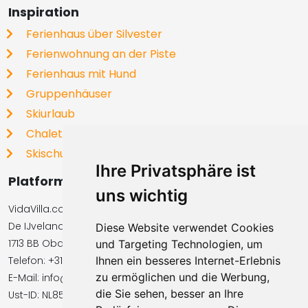
Inspiration
Ferienhaus über Silvester
Ferienwohnung an der Piste
Ferienhaus mit Hund
Gruppenhäuser
Skiurlaub
Chalets
Skischulen
Ihre Privatsphäre ist
Platformbetreiber
uns wichtig
VidaVilla.com BV
De IJvelandssloot 20
Diese Website verwendet Cookies
1713 BB Obdam, Niederlande
und Targeting Technologien, um
Telefon: +31854016545
Ihnen ein besseres Internet-Erlebnis
zu ermöglichen und die Werbung,
E-Mail: info@vidavilla.com
die Sie sehen, besser an Ihre
Ust-ID: NL855781919B01