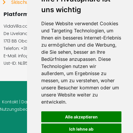
Skischulen
uns wichtig
Platformbetreiber
Diese Website verwendet Cookies
VidaVilla.com BV
und Targeting Technologien, um
De IJvelandssloot 20
Ihnen ein besseres Internet-Erlebnis
1713 BB Obdam, Niederlande
zu ermöglichen und die Werbung,
Telefon: +31854016545
die Sie sehen, besser an Ihre
E-Mail: info@vidavilla.com
Bedürfnisse anzupassen. Diese
Ust-ID: NL855781919B01
Technologien nutzen wir
außerdem, um Ergebnisse zu
messen, um zu verstehen, woher
unsere Besucher kommen oder um
© 2026 Ferienhaus-Tirol.eu
unsere Website weiter zu
entwickeln.
Kontakt
|
Datenschutz
|
Cookie Einstellungen
|
Widerrufsrecht
|
Nutzungsbedingungen
|
Impressum
|
Information Bewertungen
Alle akzeptieren
Ich lehne ab