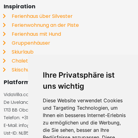
Inspiration
Ferienhaus über Silvester
Ferienwohnung an der Piste
Ferienhaus mit Hund
Gruppenhäuser
Skiurlaub
Chalets
Skischulen
Ihre Privatsphäre ist
Platformbetreiber
uns wichtig
VidaVilla.com BV
Diese Website verwendet Cookies
De IJvelandssloot 20
und Targeting Technologien, um
1713 BB Obdam, Niederlande
Ihnen ein besseres Internet-Erlebnis
Telefon: +31854016545
zu ermöglichen und die Werbung,
E-Mail: info@vidavilla.com
die Sie sehen, besser an Ihre
Ust-ID: NL855781919B01
Bedürfnisse anzupassen. Diese