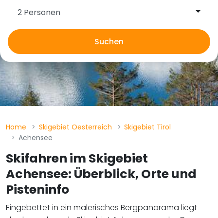
2 Personen
Suchen
Home
Skigebiet Oesterreich
Skigebiet Tirol
Achensee
Skifahren im Skigebiet
Achensee: Überblick, Orte und
Pisteninfo
Eingebettet in ein malerisches Bergpanorama liegt