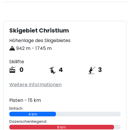
Skigebiet Christlum
Höhenlage des Skigebietes
942 m - 1745 m
Skilifte
0
4
3
Weitere Informationen
Pisten - 15 km
Einfach
4 km
Dazwischenliegend
8 km