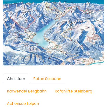
Christlum
Rofan Seilbahn
Karwendel Bergbahn
Rofanlifte Steinberg
Achensee Loipen