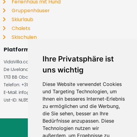
Ferienhaus mit Hund
Gruppenhäuser
Skiurlaub
Chalets
Skischulen
Platformbetreiber
Ihre Privatsphäre ist
VidaVilla.com BV
uns wichtig
De IJvelandssloot 20
1713 BB Obdam, Niederlande
Diese Website verwendet Cookies
Telefon: +31854016545
und Targeting Technologien, um
E-Mail: info@vidavilla.com
Ihnen ein besseres Internet-Erlebnis
Ust-ID: NL855781919B01
zu ermöglichen und die Werbung,
die Sie sehen, besser an Ihre
Bedürfnisse anzupassen. Diese
Technologien nutzen wir
© 2026 Ferienhaus-Tirol.eu
außerdem, um Ergebnisse zu