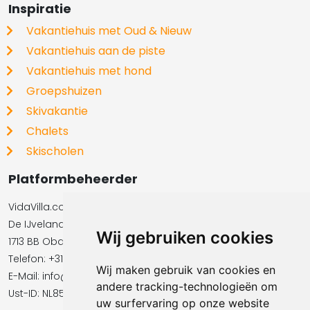
Inspiratie
Vakantiehuis met Oud & Nieuw
Vakantiehuis aan de piste
Vakantiehuis met hond
Groepshuizen
Skivakantie
Chalets
Skischolen
Platformbeheerder
VidaVilla.com BV
De IJvelandssloot 20
Wij gebruiken cookies
1713 BB Obdam
Telefon: +31854016545
Wij maken gebruik van cookies en
E-Mail:​​​​ info@vidavilla.com
andere tracking-technologieën om
Ust-ID: NL855781919B01
uw surfervaring op onze website