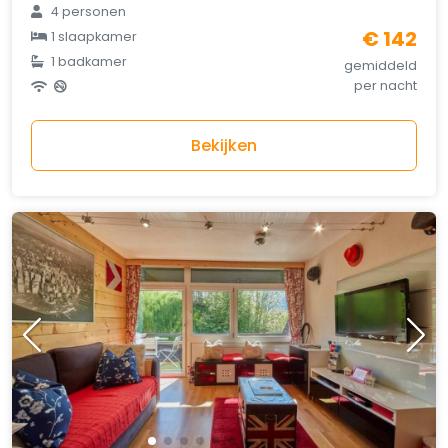
4 personen
€ 142
1 slaapkamer
1 badkamer
gemiddeld
per nacht
Bekijken