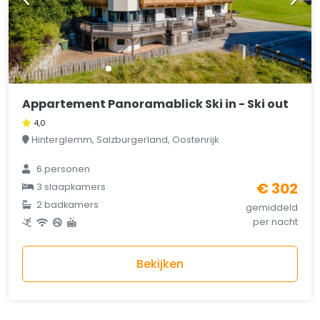
Appartement Panoramablick Ski in - Ski out
4,0
Hinterglemm, Salzburgerland, Oostenrijk
6 personen
€ 302
3 slaapkamers
2 badkamers
gemiddeld
per nacht
Bekijken