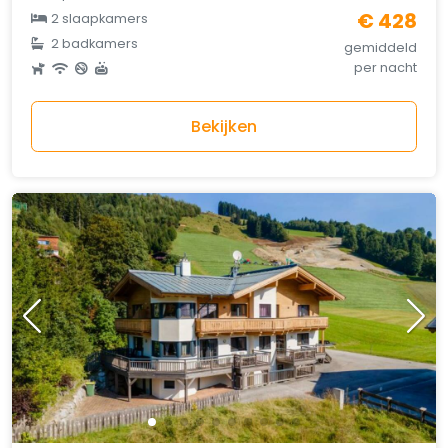
€ 428
2 slaapkamers
2 badkamers
gemiddeld
per nacht
Bekijken