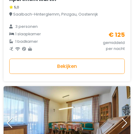
5,0
Saalbach-Hinterglemm, Pinzgau, Oostenrijk
3 personen
€ 125
1 slaapkamer
1 badkamer
gemiddeld
per nacht
Bekijken