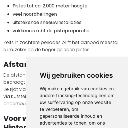
Pistes tot ca. 2.000 meter hoogte
veel noordhellingen
uitstekende sneeuwinstallaties
vakkennis mbt de pistepreparatie
Zelfs in zachtere periodes blijft het aanbod meestal
ruim, zeker op de hoger gelegen pistes.
Afstand vanaf Utrecht
Wij gebruiken cookies
De afstand Utrecht – Saalbach Hinterglemm
bedraagt ongeveer
950 km
.
Wij maken gebruik van cookies en
Je rijdt via de A3 of A9 richting Duitsland, vervolgens
andere tracking-technologieën om
via Kufstein naar Zell am See en daarna via een goed
uw surfervaring op onze website
onderhouden weg het Glemmtal in.
te verbeteren, om
gepersonaliseerde inhoud en
Voor wie is Saalbach
advertenties te tonen, om ons
Hinterglemm ideaal?