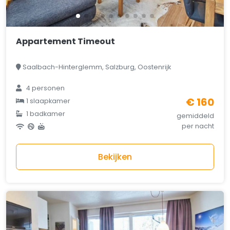
Appartement Timeout
Saalbach-Hinterglemm, Salzburg, Oostenrijk
4 personen
€ 160
1 slaapkamer
1 badkamer
gemiddeld
per nacht
Bekijken