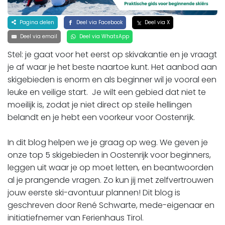
Pagina delen
Deel via Facebook
Deel via X
Deel via email
Deel via WhatsApp
Stel: je gaat voor het eerst op skivakantie en je vraagt
je af waar je het beste naartoe kunt. Het aanbod aan
skigebieden is enorm en als beginner wil je vooral een
leuke en veilige start. Je wilt een gebied dat niet te
moeilijk is, zodat je niet direct op steile hellingen
belandt en je hebt een voorkeur voor Oostenrijk.
In dit blog helpen we je graag op weg. We geven je
onze top 5 skigebieden in Oostenrijk voor beginners,
leggen uit waar je op moet letten, en beantwoorden
al je prangende vragen. Zo kun jij met zelfvertrouwen
jouw eerste ski-avontuur plannen! Dit blog is
geschreven door René Schwarte, mede-eigenaar en
initiatiefnemer van Ferienhaus Tirol.