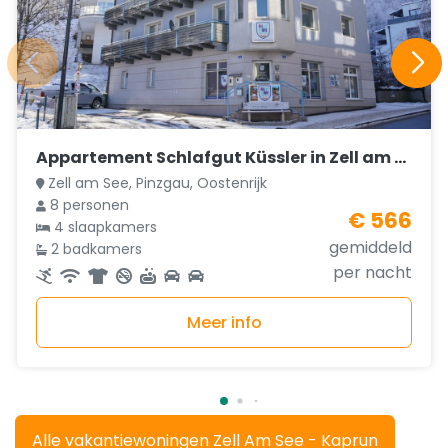
Appartement Schlafgut Küssler in Zell am See
Zell am See, Pinzgau, Oostenrijk
8 personen
€ 566
4 slaapkamers
gemiddeld
2 badkamers
per nacht
Meer info
Alle vakantiewoningen Zell Am See - Kaprun