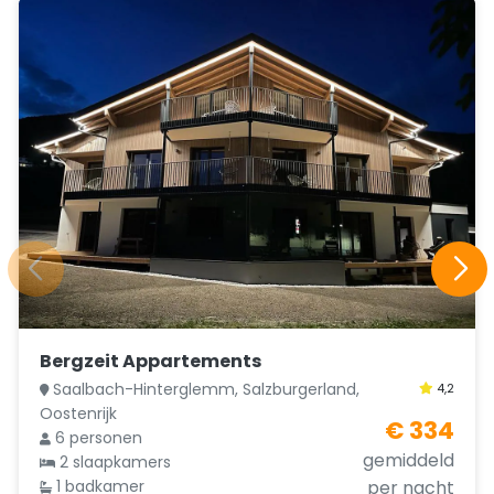
Bergzeit Appartements
Saalbach-Hinterglemm, Salzburgerland,
4,2
Oostenrijk
€ 334
6 personen
gemiddeld
2 slaapkamers
1 badkamer
per nacht