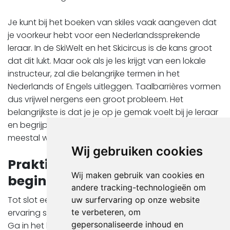
Je kunt bij het boeken van skiles vaak aangeven dat
je voorkeur hebt voor een Nederlandssprekende
leraar. In de SkiWelt en het Skicircus is de kans groot
dat dit lukt. Maar ook als je les krijgt van een lokale
instructeur, zal die belangrijke termen in het
Nederlands of Engels uitleggen. Taalbarrières vormen
dus vrijwel nergens een groot probleem. Het
belangrijkste is dat je je op je gemak voelt bij je leraar
en begrijpt wat je moet doen en dat zit in Oostenrijk
meestal wel goed.
Wij gebruiken cookies
Praktische tips voor
Wij maken gebruik van cookies en
beginnende skiërs
andere tracking-technologieën om
Tot slot een aantal handige tips om je eerste ski-
uw surfervaring op onze website
ervaring soepel te laten verlopen: Huur je materiaal:
te verbeteren, om
gepersonaliseerde inhoud en
Ga in het begin niet meteen alles kopen. Huur ski’s,