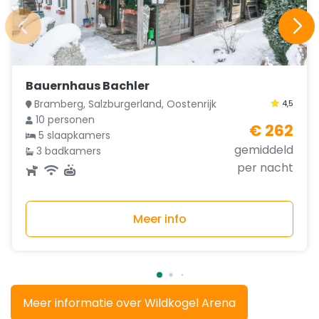
Bauernhaus Bachler
Bramberg, Salzburgerland, Oostenrijk
4,5
10 personen
€ 262
5 slaapkamers
gemiddeld
3 badkamers
per nacht
Meer info
Meer informatie over Wildkogel Arena