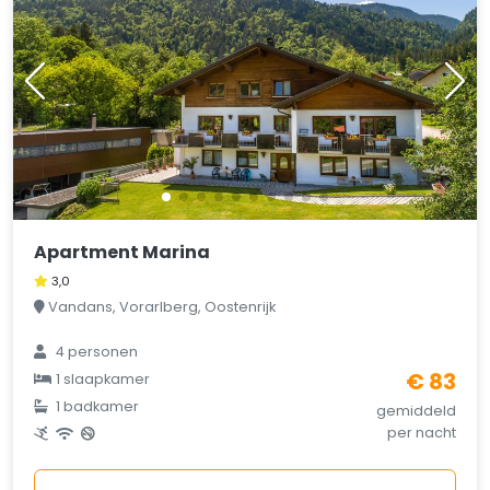
Apartment Marina
3,0
Vandans, Vorarlberg, Oostenrijk
4 personen
€ 83
1 slaapkamer
1 badkamer
gemiddeld
per nacht