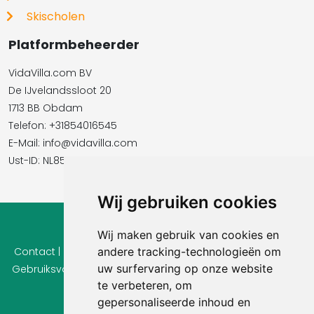
Skischolen
Platformbeheerder
VidaVilla.com BV
De IJvelandssloot 20
1713 BB Obdam
Telefon: +31854016545
E-Mail:​​​​ info@vidavilla.com
Ust-ID: NL855781919B01
Wij gebruiken cookies
© 2026 Ferienhaus-Tirol.eu
Wij maken gebruik van cookies en
andere tracking-technologieën om
Contact
|
Privacy
|
Cookie instellingen
|
Herroepingsrecht
|
uw surfervaring op onze website
Gebruiksvoorwaarden
|
Imprint |
Informatie Beoordelingen
te verbeteren, om
gepersonaliseerde inhoud en