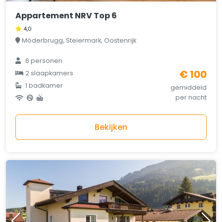
Appartement NRV Top 6
4,0
Möderbrugg, Steiermark, Oostenrijk
6 personen
€ 100
2 slaapkamers
1 badkamer
gemiddeld
per nacht
Bekijken