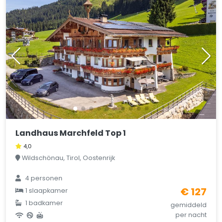
Landhaus Marchfeld Top 1
4,0
Wildschönau, Tirol, Oostenrijk
4 personen
€ 127
1 slaapkamer
1 badkamer
gemiddeld
per nacht