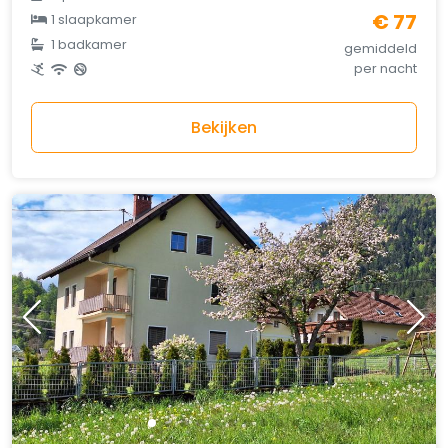
€ 77
1 slaapkamer
1 badkamer
gemiddeld
per nacht
Bekijken