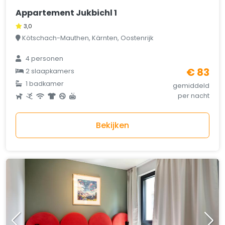
Appartement Jukbichl 1
3,0
Kötschach-Mauthen, Kärnten, Oostenrijk
4 personen
€ 83
2 slaapkamers
1 badkamer
gemiddeld
per nacht
Bekijken