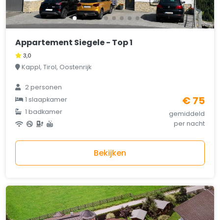
Appartement Siegele - Top 1
3,0
Kappl, Tirol, Oostenrijk
2 personen
€ 75
1 slaapkamer
1 badkamer
gemiddeld
per nacht
Bekijken