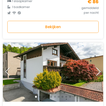
€ 86
1 slaapkamer
1 badkamer
gemiddeld
per nacht
Bekijken