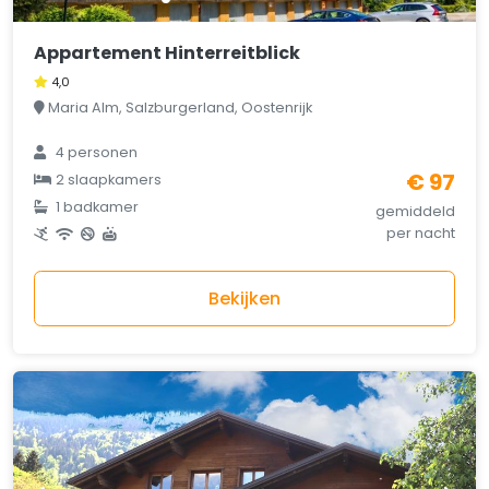
Appartement Hinterreitblick
4,0
Maria Alm, Salzburgerland, Oostenrijk
4 personen
€ 97
2 slaapkamers
1 badkamer
gemiddeld
per nacht
Bekijken