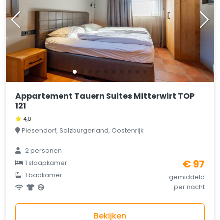
Appartement Tauern Suites Mitterwirt TOP
121
4,0
Piesendorf, Salzburgerland, Oostenrijk
2 personen
€ 97
1 slaapkamer
1 badkamer
gemiddeld
per nacht
Bekijken