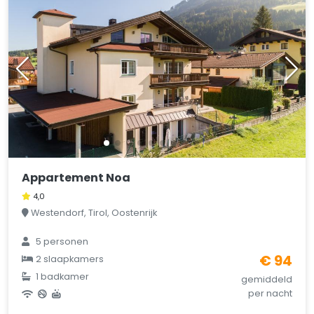
Appartement Noa
4,0
Westendorf, Tirol, Oostenrijk
5 personen
€ 94
2 slaapkamers
1 badkamer
gemiddeld
per nacht