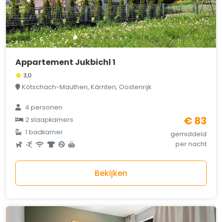
Appartement Jukbichl 1
3,0
Kötschach-Mauthen, Kärnten, Oostenrijk
4 personen
€ 83
2 slaapkamers
1 badkamer
gemiddeld
per nacht
Bekijken