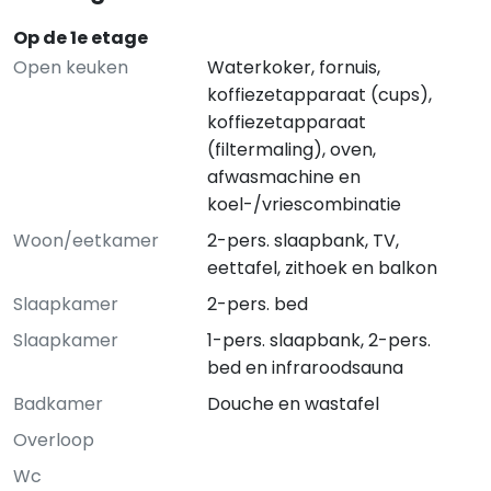
Op de 1e etage
Open keuken
Waterkoker, fornuis,
koffiezetapparaat (cups),
koffiezetapparaat
(filtermaling), oven,
afwasmachine en
koel-/vriescombinatie
Woon/eetkamer
2-pers. slaapbank, TV,
eettafel, zithoek en balkon
Slaapkamer
2-pers. bed
Slaapkamer
1-pers. slaapbank, 2-pers.
bed en infraroodsauna
Badkamer
Douche en wastafel
Overloop
Wc