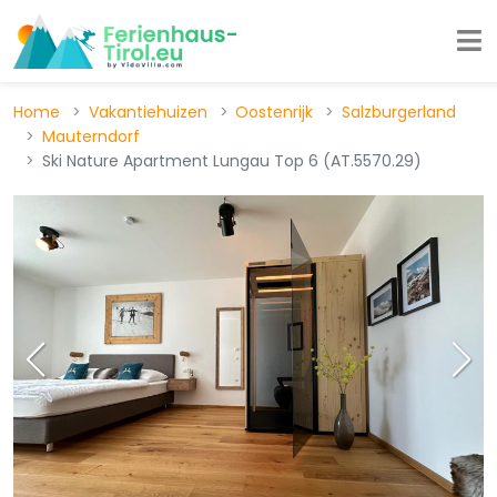
Home
Vakantiehuizen
Oostenrijk
Salzburgerland
Mauterndorf
Ski Nature Apartment Lungau Top 6 (AT.5570.29)