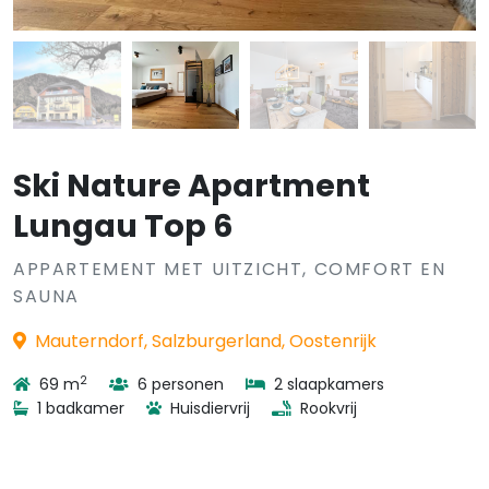
Ski Nature Apartment
Lungau Top 6
APPARTEMENT MET UITZICHT, COMFORT EN
SAUNA
Mauterndorf, Salzburgerland, Oostenrijk
2
69 m
6 personen
2 slaapkamers
1 badkamer
Huisdiervrij
Rookvrij