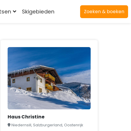
atsen
Skigebieden
Zoeken & boeken
Haus Christine
Niedernsill, Salzburgerland, Oostenrijk