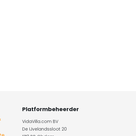
Platformbeheerder
&
VidaVilla.com BV
De IJvelandssloot 20
te