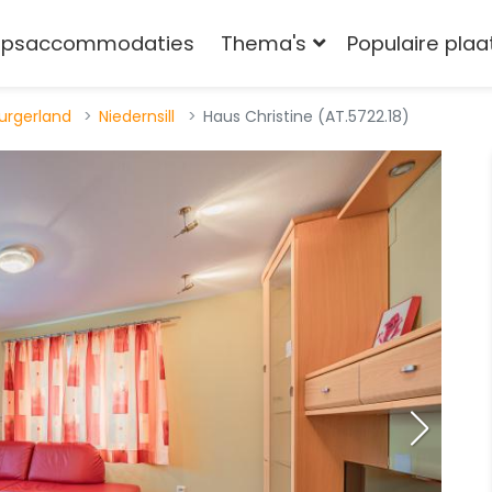
epsaccommodaties
Thema's
Populaire pla
urgerland
Niedernsill
Haus Christine (AT.5722.18)