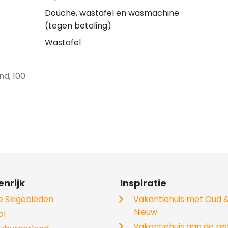
Douche, wastafel en wasmachine
(tegen betaling)
Wastafel
nd, 100
nrijk
Inspiratie
le Skigebieden
Vakantiehuis met Oud 
Nieuw
ol
Vakantiehuis aan de pis