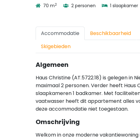
2
70 m
2 personen
1 slaapkamer
Accommodatie
Beschikbaarheid
Skigebieden
Algemeen
Haus Christine (AT.5722.18) is gelegen in N
maximaal 2 personen. Verder heeft Haus Ch
slaapkameren 1 badkamer. Met faciliteiten
vaatwasser heeft dit appartement alles voor
deze accommodatie niet toegestaan.
Omschrijving
Welkom in onze moderne vakantiewoning in