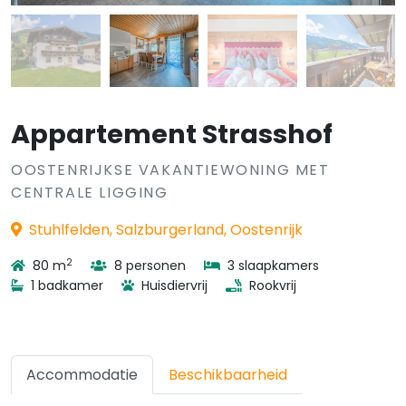
Appartement Strasshof
OOSTENRIJKSE VAKANTIEWONING MET
CENTRALE LIGGING
Stuhlfelden, Salzburgerland, Oostenrijk
2
80 m
8 personen
3 slaapkamers
1 badkamer
Huisdiervrij
Rookvrij
Accommodatie
Beschikbaarheid