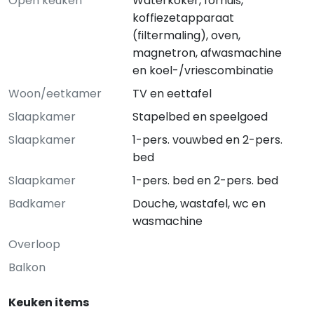
Open keuken
Waterkoker, fornuis,
koffiezetapparaat
(filtermaling), oven,
magnetron, afwasmachine
en koel-/vriescombinatie
Woon/eetkamer
TV en eettafel
Slaapkamer
Stapelbed en speelgoed
Slaapkamer
1-pers. vouwbed en 2-pers.
bed
Slaapkamer
1-pers. bed en 2-pers. bed
Badkamer
Douche, wastafel, wc en
wasmachine
Overloop
Balkon
Keuken items