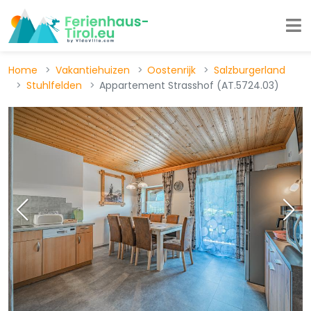
Home
Vakantiehuizen
Oostenrijk
Salzburgerland
Stuhlfelden
Appartement Strasshof (AT.5724.03)