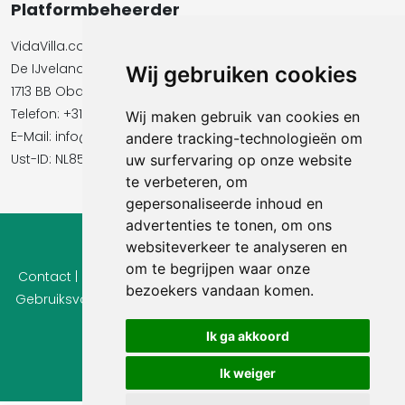
Platformbeheerder
VidaVilla.com BV
De IJvelandssloot 20
Wij gebruiken cookies
1713 BB Obdam
Telefon: +31854016545
Wij maken gebruik van cookies en
E-Mail:​​​​ info@vidavilla.com
andere tracking-technologieën om
Ust-ID: NL855781919B01
uw surfervaring op onze website
te verbeteren, om
gepersonaliseerde inhoud en
advertenties te tonen, om ons
websiteverkeer te analyseren en
© 2026 Ferienhaus-Tirol.eu
om te begrijpen waar onze
Contact
|
Privacy
|
Cookie instellingen
|
Herroepingsrecht
|
bezoekers vandaan komen.
Gebruiksvoorwaarden
|
Imprint |
Informatie Beoordelingen
Ik ga akkoord
Ik weiger