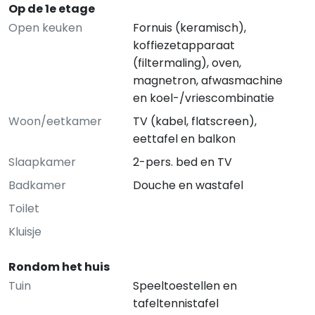
Op de 1e etage
Open keuken
Fornuis (keramisch),
koffiezetapparaat
(filtermaling), oven,
magnetron, afwasmachine
en koel-/vriescombinatie
Woon/eetkamer
TV (kabel, flatscreen),
eettafel en balkon
Slaapkamer
2-pers. bed en TV
Badkamer
Douche en wastafel
Toilet
Kluisje
Rondom het huis
Tuin
Speeltoestellen en
tafeltennistafel