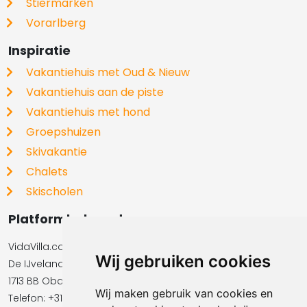
Stiermarken
Vorarlberg
Inspiratie
Vakantiehuis met Oud & Nieuw
Vakantiehuis aan de piste
Vakantiehuis met hond
Groepshuizen
Skivakantie
Chalets
Skischolen
Platformbeheerder
VidaVilla.com BV
Wij gebruiken cookies
De IJvelandssloot 20
1713 BB Obdam
Wij maken gebruik van cookies en
Telefon: +31854016545