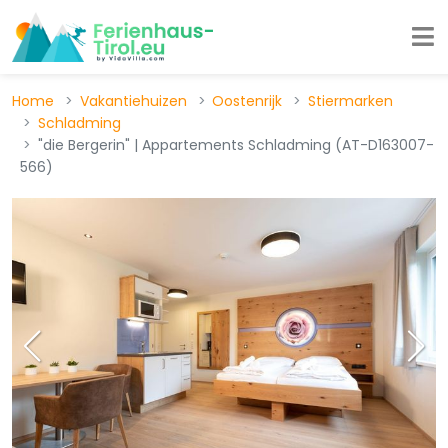
Home
Vakantiehuizen
Oostenrijk
Stiermarken
Schladming
"die Bergerin" | Appartements Schladming (AT-D163007-
566)