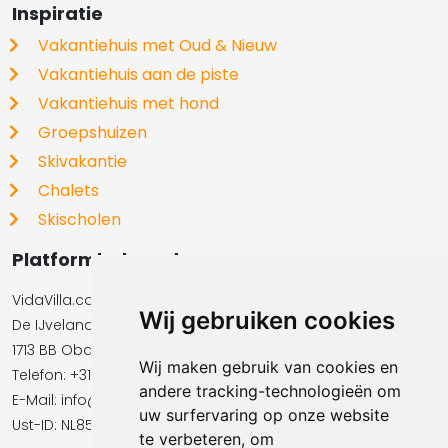
Inspiratie
Vakantiehuis met Oud & Nieuw
Vakantiehuis aan de piste
Vakantiehuis met hond
Groepshuizen
Skivakantie
Chalets
Skischolen
Platformbeheerder
VidaVilla.com BV
Wij gebruiken cookies
De IJvelandssloot 20
1713 BB Obdam
Wij maken gebruik van cookies en
Telefon: +31854016545
andere tracking-technologieën om
E-Mail:​​​​ info@vidavilla.com
uw surfervaring op onze website
Ust-ID: NL855781919B01
te verbeteren, om