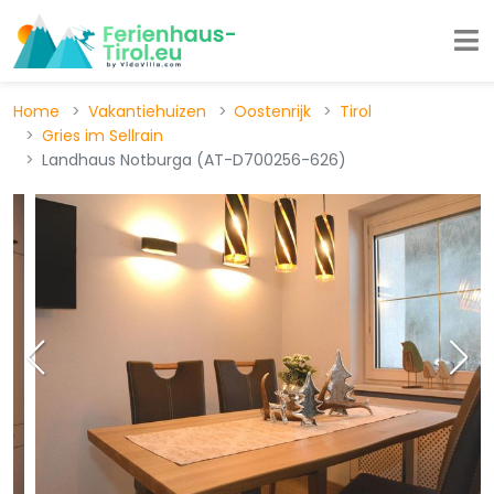
Home
Vakantiehuizen
Oostenrijk
Tirol
Gries im Sellrain
Landhaus Notburga (AT-D700256-626)