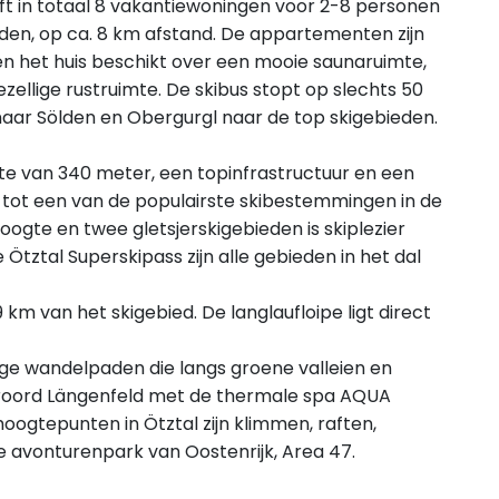
t in totaal 8 vakantiewoningen voor 2-8 personen
lden, op ca. 8 km afstand. De appartementen zijn
t en het huis beschikt over een mooie saunaruimte,
llige rustruimte. De skibus stopt op slechts 50
naar Sölden en Obergurgl naar de top skigebieden.
e van 340 meter, een topinfrastructuur en een
 tot een van de populairste skibestemmingen in de
gte en twee gletsjerskigebieden is skiplezier
tztal Superskipass zijn alle gebieden in het dal
 km van het skigebied. De langlaufloipe ligt direct
ige wandelpaden die langs groene valleien en
roord Längenfeld met de thermale spa AQUA
oogtepunten in Ötztal zijn klimmen, raften,
 avonturenpark van Oostenrijk, Area 47.