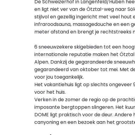
De Schweizerhof in Längenfeld/Huben heef
en ligt niet ver van de Ötztal-weg naar Sö
stijlvol en gezellig ingericht met veel hou
infraroodsauna, massagedouche en een geze
meter afstand en brengt je rechtstreeks 
6 sneeuwzekere skigebieden tot een hoogt
internationale reputatie maken het Ötztal
Alpen. Dankzij de gegarandeerde sneeuwhoo
gegarandeerd van oktober tot mei. Met de Ö
voor jou toegankelijk.
Het vakantiehuis ligt op slechts ongeveer 9
voor het huis.
Verken in de zomer de regio op de pracht
imposante bergtoppen slingeren. Het kuu
DOME ligt praktisch voor de deur. Andere h
canyoning en een bezoek aan het grootste