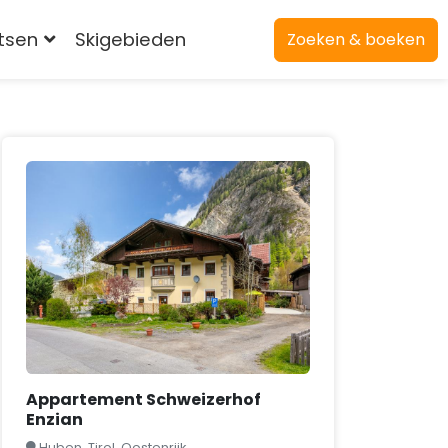
atsen
Skigebieden
Zoeken & boeken
Appartement Schweizerhof
Enzian
Huben, Tirol, Oostenrijk