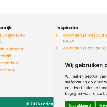
nrijk
Inspiratie
le Skigebieden
Vakantiehuis met Oud 
Nieuw
ol
Vakantiehuis aan de pis
lzburgerland
Vakantiehuis met hond
rinthië
Groepshuizen
iermarken
Wij gebruiken 
Skivakantie
rarlberg
Chalets
Wij maken gebruik van
surfervaring op onze w
Skischolen
en advertenties te ton
begrijpen waar onze b
© 2026 Ferienhaus-Tirol.eu
Ik ga akkoord
Ik w