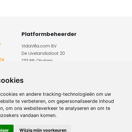
Platformbeheerder
&
VidaVilla.com BV
De IJvelandssloot 20
te
1713 BB Obdam
Telefon: +31854016545
E-Mail:​​​​ info@vidavilla.com
cookies
Ust-ID: NL855781919B01
 cookies en andere tracking-technologieën om uw
ebsite te verbeteren, om gepersonaliseerde inhoud
en, om ons websiteverkeer te analyseren en om te
ezoekers vandaan komen.
eiger
Wijzig mijn voorkeuren