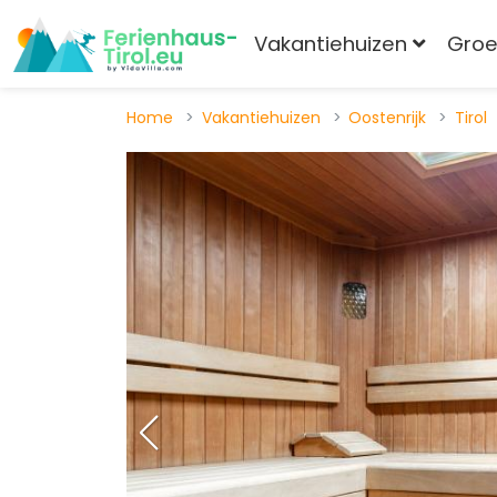
Vakantiehuizen
Gro
Home
Vakantiehuizen
Oostenrijk
Tirol