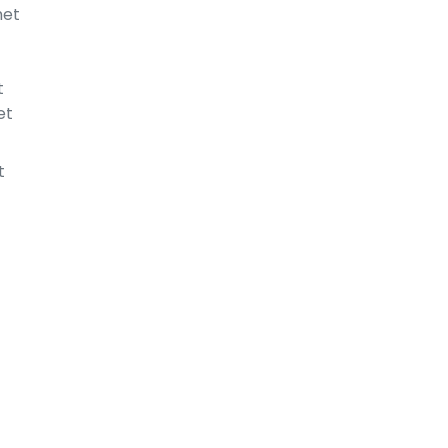
met
t
et
t