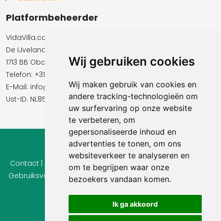
Platformbeheerder
VidaVilla.com BV
De IJvelandssloot 20
Wij gebruiken cookies
1713 BB Obdam
Telefon: +31854016545
Wij maken gebruik van cookies en
E-Mail:​​​​ info@vidavilla.com
andere tracking-technologieën om
Ust-ID: NL855781919B01
uw surfervaring op onze website
te verbeteren, om
gepersonaliseerde inhoud en
advertenties te tonen, om ons
© 2026 Ferienhaus-Tirol.eu
websiteverkeer te analyseren en
Contact
|
Privacy
|
Cookie instellingen
|
Herroepingsrecht
|
om te begrijpen waar onze
Gebruiksvoorwaarden
|
Imprint |
Informatie Beoordelingen
bezoekers vandaan komen.
Ik ga akkoord