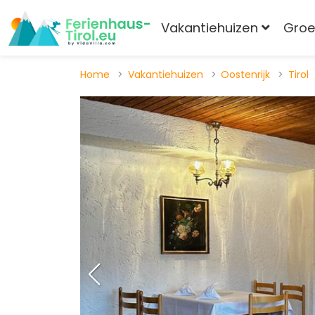
Vakantiehuizen
Gro
Home
Vakantiehuizen
Oostenrijk
Tirol