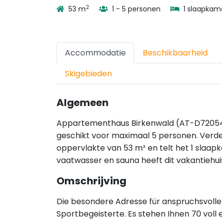
2
53 m
1 - 5 personen
1 slaapkam
Accommodatie
Beschikbaarheid
Skigebieden
Algemeen
Appartementhaus Birkenwald (AT-D720540-55
geschikt voor maximaal 5 personen. Verd
oppervlakte van 53 m² en telt het 1 slaapk
vaatwasser en sauna heeft dit vakantiehuis 
Omschrijving
Die besondere Adresse für anspruchsvolle 
Sportbegeisterte. Es stehen Ihnen 70 vol