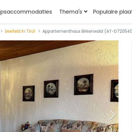
epsaccommodaties
Thema's
Populaire pla
Seefeld in Tirol
Appartementhaus Birkenwald (AT-D72054