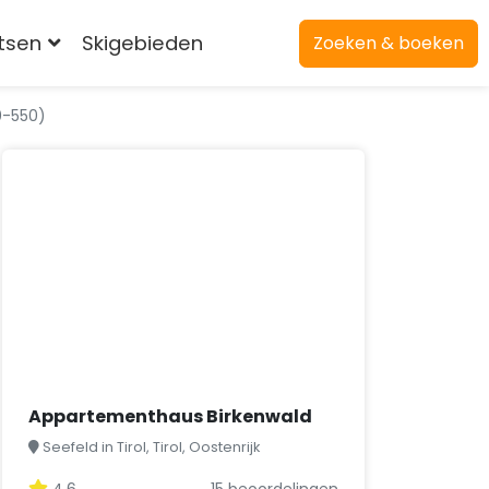
atsen
Skigebieden
Zoeken & boeken
0-550)
Appartementhaus Birkenwald
Seefeld in Tirol, Tirol, Oostenrijk
4,6
15 beoordelingen