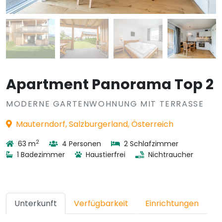
Apartment Panorama Top 2
MODERNE GARTENWOHNUNG MIT TERRASSE
Mauterndorf, Salzburgerland, Österreich
2
63 m
4 Personen
2 Schlafzimmer
1 Badezimmer
Haustierfrei
Nichtraucher
Unterkunft
Verfügbarkeit
Einrichtungen