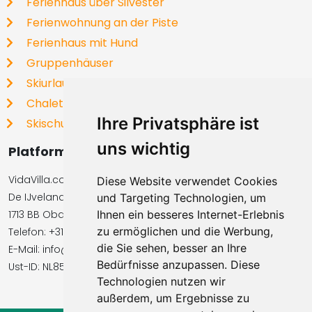
Ferienhaus über Silvester
Ferienwohnung an der Piste
Ferienhaus mit Hund
Gruppenhäuser
Skiurlaub
Chalets
Ihre Privatsphäre ist
Skischulen
uns wichtig
Platformbetreiber
VidaVilla.com BV
Diese Website verwendet Cookies
De IJvelandssloot 20
und Targeting Technologien, um
1713 BB Obdam, Niederlande
Ihnen ein besseres Internet-Erlebnis
zu ermöglichen und die Werbung,
Telefon: +31854016545
die Sie sehen, besser an Ihre
E-Mail: info@vidavilla.com
Bedürfnisse anzupassen. Diese
Ust-ID: NL855781919B01
Technologien nutzen wir
außerdem, um Ergebnisse zu