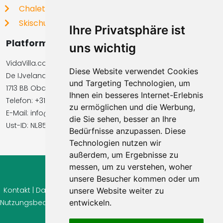
Chalets
Skischulen
Ihre Privatsphäre ist
Platformbetreiber
uns wichtig
VidaVilla.com BV
Diese Website verwendet Cookies
De IJvelandssloot 20
und Targeting Technologien, um
1713 BB Obdam, Niederlande
Ihnen ein besseres Internet-Erlebnis
Telefon: +31854016545
zu ermöglichen und die Werbung,
E-Mail: info@vidavilla.com
die Sie sehen, besser an Ihre
Ust-ID: NL855781919B01
Bedürfnisse anzupassen. Diese
Technologien nutzen wir
außerdem, um Ergebnisse zu
messen, um zu verstehen, woher
© 2026 Ferienhaus-Tirol.eu
unsere Besucher kommen oder um
Kontakt
|
Datenschutz
|
Cookie Einstellungen
|
Widerrufsrecht
|
unsere Website weiter zu
Nutzungsbedingungen
entwickeln.
|
Impressum
|
Information Bewertungen