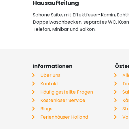
Hausaufteilung
Schöne Suite, mit Effektfeuer-Kamin, Ech
Doppelwaschbecken, separates WC, Kosmeti
Telefon, Minibar und Balkon.
Informationen
Öste
Über uns
Al
Kontakt
Tir
Häufig gestellte Fragen
Sa
Kostenloser Service
Kä
Blogs
St
Ferienhäuser Holland
Vo