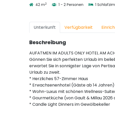
2
42 m
1 - 2 Personen
1 Schlafzi
Unterkunft
Verfügbarkeit
Einric
Beschreibung
AUFATMEN IM ADULTS ONLY HOTEL AM AC
Gönnen Sie sich perfekten Urlaub im belieb
erwartet Sie in sonnigster Lage von Perti
Urlaub zu zweit.
* Herzliches 57-Zimmer Haus
* Erwachsenenhotel (Gäste ab 14 Jahren)
* Wohn-Luxus mit schönen Wellness-Suite
* Gourmetküche (von Gault & Millau 2026 d
* Candle Light Dinners im Gewölbekeller