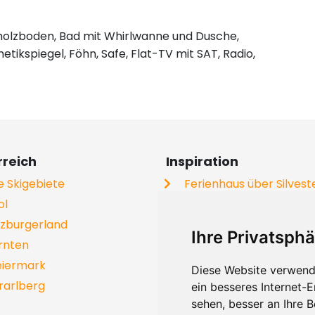
tholzboden, Bad mit Whirlwanne und Dusche,
kspiegel, Föhn, Safe, Flat-TV mit SAT, Radio,
rreich
Inspiration
le Skigebiete
Ferienhaus über Silvest
ol
Ferienwohnung an der P
lzburgerland
Ferienhaus mit Hund
Ihre Privatsphä
rnten
Gruppenhäuser
eiermark
Skiurlaub
Diese Website verwend
rarlberg
Chalets
ein besseres Internet-
sehen, besser an Ihre 
Skischulen