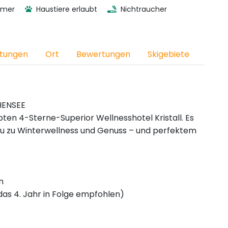
mmer
Haustiere erlaubt
Nichtraucher
htungen
Ort
Bewertungen
Skigebiete
HENSEE
ten 4-Sterne-Superior Wellnesshotel Kristall. Es
sau zu Winterwellness und Genuss – und perfektem
n
as 4. Jahr in Folge empfohlen)