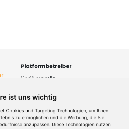
Platformbetreiber
er
VidaVilla.com BV
iste
De IJvelandssloot 20
1713 BB Obdam, Niederlande
re ist uns wichtig
Telefon: +31854016545
E-Mail: info@vidavilla.com
et Cookies und Targeting Technologien, um Ihnen
Ust-ID: NL855781919B01
Erlebnis zu ermöglichen und die Werbung, die Sie
Bedürfnisse anzupassen. Diese Technologien nutzen