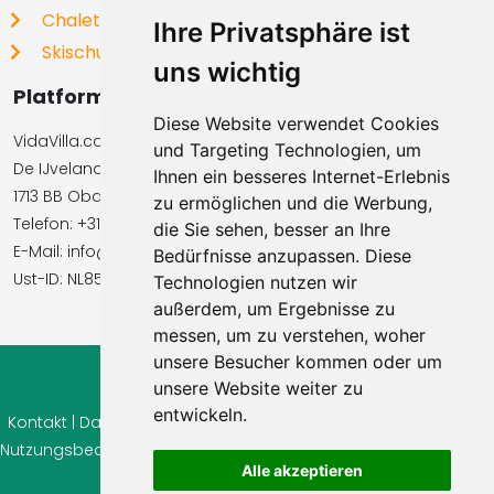
Chalets
Ihre Privatsphäre ist
Skischulen
uns wichtig
Platformbetreiber
Diese Website verwendet Cookies
VidaVilla.com BV
und Targeting Technologien, um
De IJvelandssloot 20
Ihnen ein besseres Internet-Erlebnis
1713 BB Obdam, Niederlande
zu ermöglichen und die Werbung,
Telefon: +31854016545
die Sie sehen, besser an Ihre
E-Mail: info@vidavilla.com
Bedürfnisse anzupassen. Diese
Ust-ID: NL855781919B01
Technologien nutzen wir
außerdem, um Ergebnisse zu
messen, um zu verstehen, woher
unsere Besucher kommen oder um
unsere Website weiter zu
© 2026 Ferienhaus-Tirol.eu
entwickeln.
Kontakt
|
Datenschutz
|
Cookie Einstellungen
|
Widerrufsrecht
|
Nutzungsbedingungen
|
Impressum
|
Information Bewertungen
Alle akzeptieren