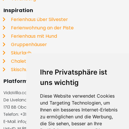
Inspiration
Ferienhaus über Silvester
Ferienwohnung an der Piste
Ferienhaus mit Hund
Gruppenhäuser
Skiurlaub
Chalets
Skischulen
Ihre Privatsphäre ist
Platformbetreiber
uns wichtig
VidaVilla.com BV
Diese Website verwendet Cookies
De IJvelandssloot 20
und Targeting Technologien, um
1713 BB Obdam, Niederlande
Ihnen ein besseres Internet-Erlebnis
Telefon: +31854016545
zu ermöglichen und die Werbung,
E-Mail: info@vidavilla.com
die Sie sehen, besser an Ihre
Ust-ID: NL855781919B01