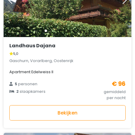
Landhaus Dajana
5,0
Gaschurn, Vorarlberg, Oostenrijk
Apartment Edelweiss II
€ 96
5
personen
2
slaapkamers
gemiddeld
per nacht
Bekijken