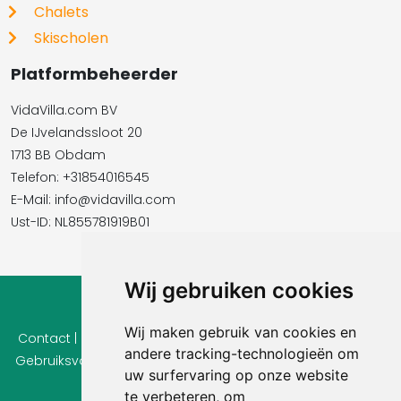
Chalets
Skischolen
Platformbeheerder
VidaVilla.com BV
De IJvelandssloot 20
1713 BB Obdam
Telefon: +31854016545
E-Mail:​​​​ info@vidavilla.com
Ust-ID: NL855781919B01
Wij gebruiken cookies
© 2026 Ferienhaus-Tirol.eu
Wij maken gebruik van cookies en
Contact
|
Privacy
|
Cookie instellingen
|
Herroepingsrecht
|
andere tracking-technologieën om
Gebruiksvoorwaarden
|
Imprint |
Informatie Beoordelingen
uw surfervaring op onze website
te verbeteren, om