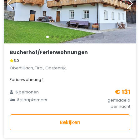
Bucherhof/Ferienwohnungen
5,0
Obertilliach, Tirol, Oostenrijk
Ferienwohnung 1
€ 131
5
personen
2
slaapkamers
gemiddeld
per nacht
Bekijken