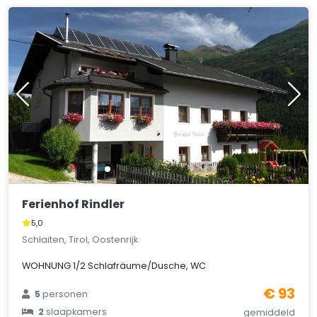
Ferienhof Rindler
5,0
Schlaiten, Tirol, Oostenrijk
WOHNUNG 1/2 Schlafräume/Dusche, WC
€ 93
5
personen
2
slaapkamers
gemiddeld