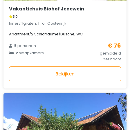
Vakantiehuis Biohof Jenewein
5,0
Innervillgraten, Tirol, Oostenrijk
Apartment/2 Schlafräume/Dusche, WC
€ 76
5
personen
2
slaapkamers
gemiddeld
per nacht
Bekijken