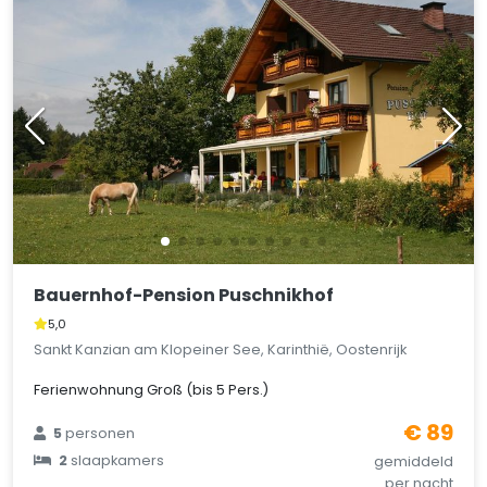
Bauernhof-Pension Puschnikhof
5,0
Sankt Kanzian am Klopeiner See, Karinthië, Oostenrijk
Ferienwohnung Groß (bis 5 Pers.)
€ 89
5
personen
2
slaapkamers
gemiddeld
per nacht