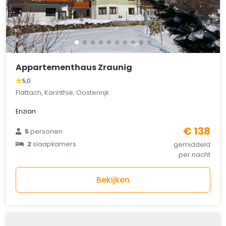
Appartementhaus Zraunig
5,0
Flattach, Karinthië, Oostenrijk
Enzian
€ 138
5
personen
2
slaapkamers
gemiddeld
per nacht
Bekijken