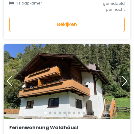
1
slaapkamer
gemiddeld
per nacht
Bekijken
Ferienwohnung Waldhäusl