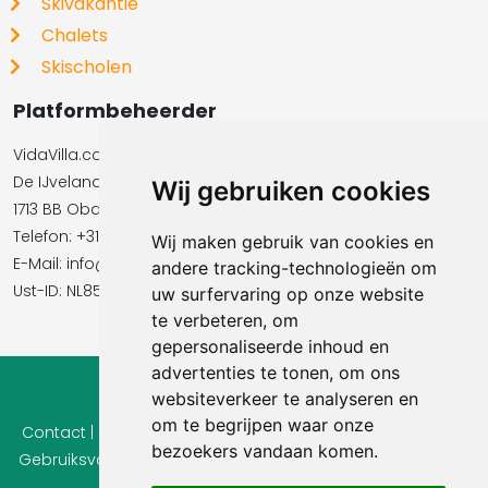
Skivakantie
Chalets
Skischolen
Platformbeheerder
VidaVilla.com BV
De IJvelandssloot 20
Wij gebruiken cookies
1713 BB Obdam
Telefon: +31854016545
Wij maken gebruik van cookies en
E-Mail:​​​​ info@vidavilla.com
andere tracking-technologieën om
Ust-ID: NL855781919B01
uw surfervaring op onze website
te verbeteren, om
gepersonaliseerde inhoud en
advertenties te tonen, om ons
websiteverkeer te analyseren en
© 2026 Ferienhaus-Tirol.eu
om te begrijpen waar onze
Contact
|
Privacy
|
Cookie instellingen
|
Herroepingsrecht
|
bezoekers vandaan komen.
Gebruiksvoorwaarden
|
Imprint |
Informatie Beoordelingen