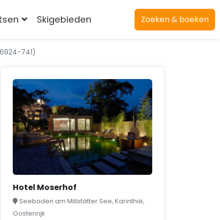
atsen
Skigebieden
Zoeken & boeken
86924-741)
Hotel Moserhof
Seeboden am Millstätter See, Karinthië,
Oostenrijk