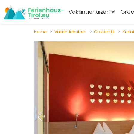
Vakantiehuizen
Gro
Home
Vakantiehuizen
Oostenrijk
Karin