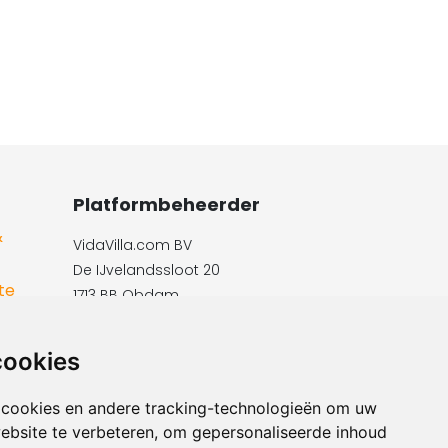
Platformbeheerder
&
VidaVilla.com BV
De IJvelandssloot 20
te
1713 BB Obdam
Telefon: +31854016545
E-Mail:​​​​ info@vidavilla.com
cookies
Ust-ID: NL855781919B01
 cookies en andere tracking-technologieën om uw
ebsite te verbeteren, om gepersonaliseerde inhoud