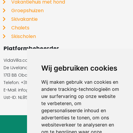
Vakantiehuis met hond
Groepshuizen
Skivakantie
Chalets
Skischolen
Platformbeheerder
VidaVilla.com BV
Wij gebruiken cookies
De IJvelandssloot 20
1713 BB Obdam
Wij maken gebruik van cookies en
Telefon: +31854016545
andere tracking-technologieën om
E-Mail:​​​​ info@vidavilla.com
uw surfervaring op onze website
Ust-ID: NL855781919B01
te verbeteren, om
gepersonaliseerde inhoud en
advertenties te tonen, om ons
websiteverkeer te analyseren en
© 2026 Ferienhaus-Tirol.eu
om te begrijpen waar onze