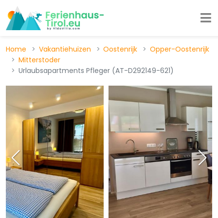
Home
Vakantiehuizen
Oostenrijk
Opper-Oostenrijk
Mitterstoder
Urlaubsapartments Pfleger (AT-D292149-621)