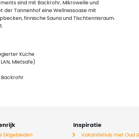
ements sind mit Backrohr, Mikrowelle und
tet der Tannenhof eine Wellnessoase mit
ppbecken, finnische Sauna und Tischtennisraum.
t.
egierter Küche
-LAN, Mietsafe)
e Backrohr
nrijk
Inspiratie
le Skigebieden
Vakantiehuis met Oud 