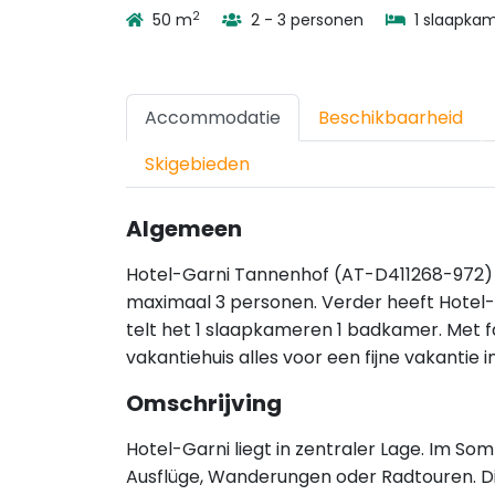
2
50 m
2 - 3 personen
1 slaapka
Accommodatie
Beschikbaarheid
Skigebieden
Algemeen
Hotel-Garni Tannenhof (AT-D411268-972) is
maximaal 3 personen. Verder heeft Hotel
telt het 1 slaapkameren 1 badkamer. Met fa
vakantiehuis alles voor een fijne vakantie i
Omschrijving
Hotel-Garni liegt in zentraler Lage. Im Som
Ausflüge, Wanderungen oder Radtouren. Di