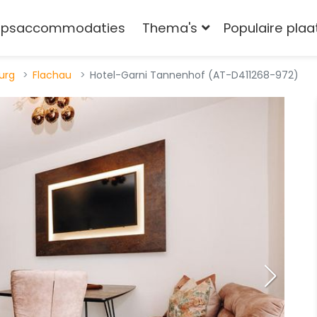
epsaccommodaties
Thema's
Populaire pla
urg
Flachau
Hotel-Garni Tannenhof (AT-D411268-972)