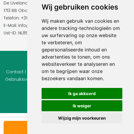
De IJvelandssloot 20
Wij gebruiken cookies
1713 BB Obdam
Telefon: +31854016545
Wij maken gebruik van cookies en
E-Mail:​​​​ info@vidavilla.com
andere tracking-technologieën om
Ust-ID: NL855781919B01
uw surfervaring op onze website
te verbeteren, om
gepersonaliseerde inhoud en
advertenties te tonen, om ons
© 2026 Ferienhaus-Tirol.eu
websiteverkeer te analyseren en
om te begrijpen waar onze
Contact
|
Privacy
|
Cookie instellingen
|
Herroepingsrecht
|
bezoekers vandaan komen.
Gebruiksvoorwaarden
|
Imprint |
Informatie Beoordelingen
Ik ga akkoord
Ik weiger
Wijzig mijn voorkeuren
Bekijk beschikbaarheid