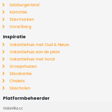
Salzburgerland
Karinthië
Stiermarken
Vorarlberg
Inspiratie
Vakantiehuis met Oud & Nieuw
Vakantiehuis aan de piste
Vakantiehuis met hond
Groepshuizen
Skivakantie
Chalets
Skischolen
Platformbeheerder
VidaVilla.com BV