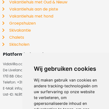
Vakantiehuis met Oud & Nieuw
Vakantiehuis aan de piste
Vakantiehuis met hond
Groepshuizen
Skivakantie
Chalets
Skischolen
Platformbeheerder
VidaVilla.com BV
Wij gebruiken cookies
De IJvelandssloot 20
1713 BB Obdam
Wij maken gebruik van cookies en
Telefon: +31854016545
andere tracking-technologieën om
E-Mail:​​​​ info@vidavilla.com
uw surfervaring op onze website
Ust-ID: NL855781919B01
te verbeteren, om
gepersonaliseerde inhoud en