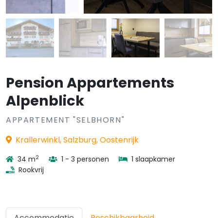
Pension Appartements
Alpenblick
APPARTEMENT "SELBHORN"
Krallerwinkl, Salzburg, Oostenrijk
2
34 m
1 - 3 personen
1 slaapkamer
Rookvrij
Accommodatie
Beschikbaarheid