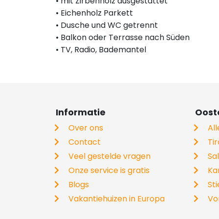
• mit Zirbenholz ausgestattet
• Eichenholz Parkett
• Dusche und WC getrennt
• Balkon oder Terrasse nach Süden
• TV, Radio, Bademantel
Informatie
Ooste
Over ons
Al
Contact
Tir
Veel gestelde vragen
Sa
Onze service is gratis
Ka
Blogs
St
Vakantiehuizen in Europa
Vo