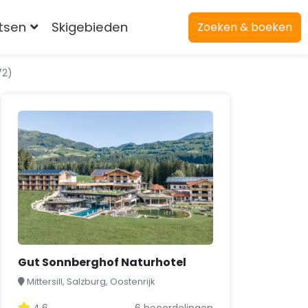
atsen
Skigebieden
Zoeken & boeken
72)
Gut Sonnberghof Naturhotel
Mittersill, Salzburg, Oostenrijk
4,6
6 beoordelingen