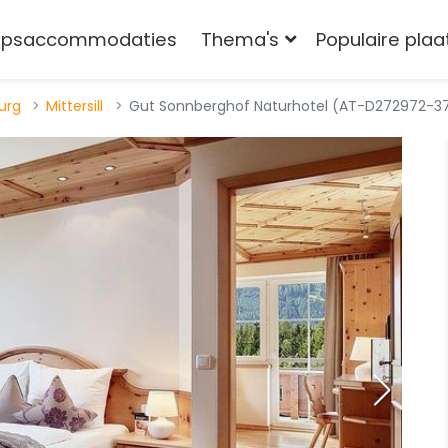
epsaccommodaties
Thema's
Populaire pla
urg
Mittersill
Gut Sonnberghof Naturhotel (AT-D272972-3