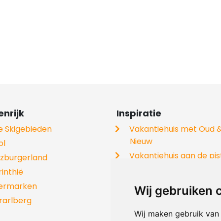
nrijk
Inspiratie
le Skigebieden
Vakantiehuis met Oud 
Nieuw
ol
Vakantiehuis aan de pis
lzburgerland
Vakantiehuis met hond
rinthië
Groepshuizen
iermarken
Wij gebruiken 
Skivakantie
rarlberg
Chalets
Wij maken gebruik van