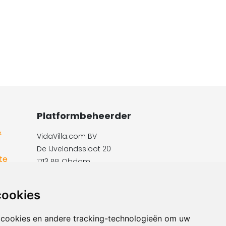
Platformbeheerder
&
VidaVilla.com BV
De IJvelandssloot 20
te
1713 BB Obdam
Telefon: +31854016545
E-Mail:​​​​ info@vidavilla.com
cookies
Ust-ID: NL855781919B01
 cookies en andere tracking-technologieën om uw