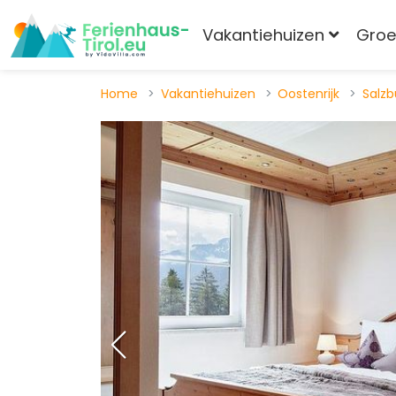
Vakantiehuizen
Gro
Home
Vakantiehuizen
Oostenrijk
Salzb