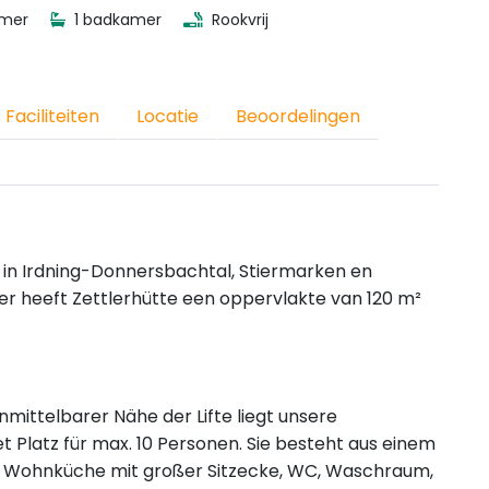
amer
1 badkamer
Rookvrij
Faciliteiten
Locatie
Beoordelingen
 in Irdning-Donnersbachtal, Stiermarken en
er heeft Zettlerhütte een oppervlakte van 120 m²
mittelbarer Nähe der Lifte liegt unsere
et Platz für max. 10 Personen. Sie besteht aus einem
 Wohnküche mit großer Sitzecke, WC, Waschraum,