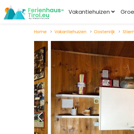
Vakantiehuizen
Gro
Home
Vakantiehuizen
Oostenrijk
Stie