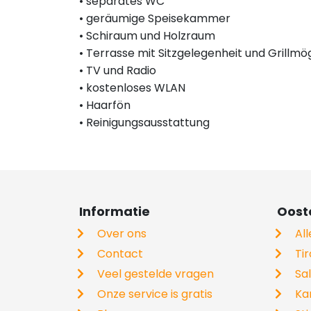
• separates WC
• geräumige Speisekammer
• Schiraum und Holzraum
• Terrasse mit Sitzgelegenheit und Grillm
• TV und Radio
• kostenloses WLAN
• Haarfön
• Reinigungsausstattung
Informatie
Ooste
Over ons
Al
Contact
Tir
Veel gestelde vragen
Sa
Onze service is gratis
Ka