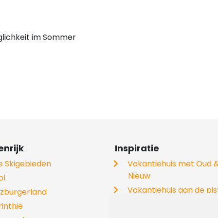
öglichkeit im Sommer
nrijk
Inspiratie
le Skigebieden
Vakantiehuis met Oud 
Nieuw
ol
Vakantiehuis aan de pis
lzburgerland
Vakantiehuis met hond
rinthië