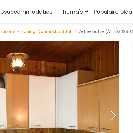
epsaccommodaties
Thema's
Populaire pla
rmarken
Irdning-Donnersbachtal
Zettlerhütte (AT-D289864