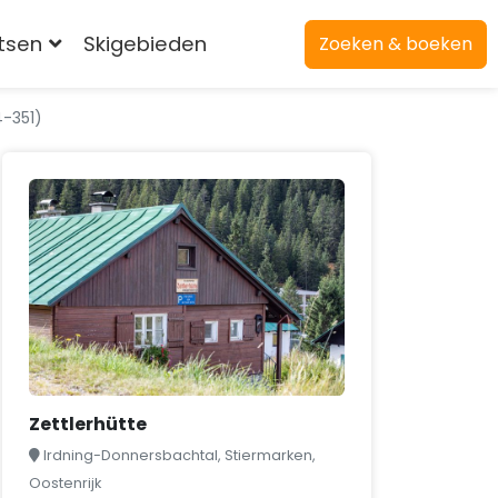
atsen
Skigebieden
Zoeken & boeken
-351)
Zettlerhütte
Irdning-Donnersbachtal, Stiermarken,
Oostenrijk