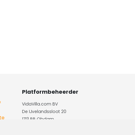
Platformbeheerder
&
VidaVilla.com BV
De IJvelandssloot 20
te
1713 BB Obdam
Telefon: +31854016545
E-Mail:​​​​ info@vidavilla.com