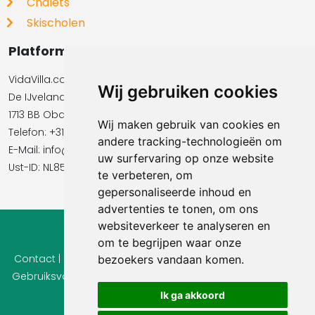
Chalets
Skischolen
Platformbeheerder
VidaVilla.com BV
Wij gebruiken cookies
De IJvelandssloot 20
1713 BB Obdam
Wij maken gebruik van cookies en
Telefon: +31854016545
andere tracking-technologieën om
E-Mail:​​​​ info@vidavilla.com
uw surfervaring op onze website
Ust-ID: NL855781919B01
te verbeteren, om
gepersonaliseerde inhoud en
advertenties te tonen, om ons
websiteverkeer te analyseren en
© 2026 Ferienhaus-Tirol.eu
om te begrijpen waar onze
Contact
|
Privacy
|
Cookie instellingen
|
Herroepingsrecht
|
bezoekers vandaan komen.
Gebruiksvoorwaarden
|
Imprint |
Informatie Beoordelingen
Ik ga akkoord