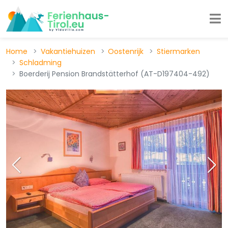
Home
Vakantiehuizen
Oostenrijk
Stiermarken
Schladming
Boerderij Pension Brandstätterhof (AT-D197404-492)