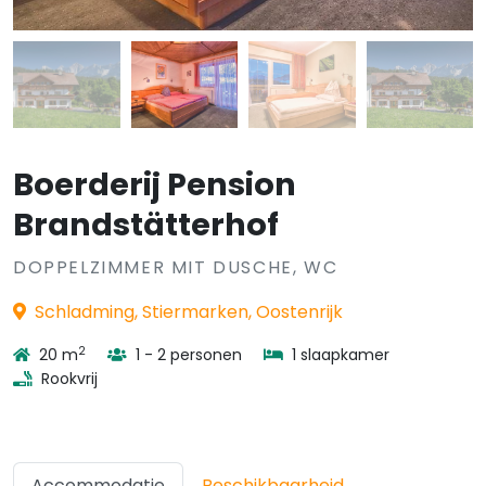
Boerderij Pension
Brandstätterhof
DOPPELZIMMER MIT DUSCHE, WC
Schladming, Stiermarken, Oostenrijk
2
20 m
1 - 2 personen
1 slaapkamer
Rookvrij
Accommodatie
Beschikbaarheid