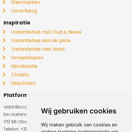
Stiermarken
Vorarlberg
Inspiratie
Vakantiehuis met Oud & Nieuw
Vakantiehuis aan de piste
Vakantiehuis met hond
Groepshuizen
Skivakantie
Chalets
Skischolen
Platformbeheerder
VidaVilla.com BV
Wij gebruiken cookies
De IJvelandssloot 20
1713 BB Obdam
Wij maken gebruik van cookies en
Telefon: +31854016545
andere tracking-technologieën om