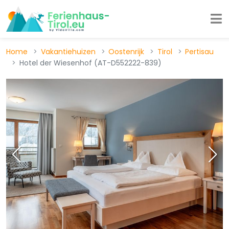
Home
Vakantiehuizen
Oostenrijk
Tirol
Pertisau
Hotel der Wiesenhof (AT-D552222-839)