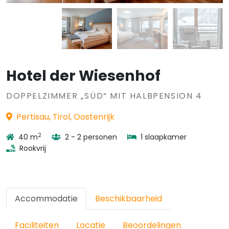
Hotel der Wiesenhof
DOPPELZIMMER „SÜD“ MIT HALBPENSION 4
Pertisau, Tirol, Oostenrijk
2
40 m
2 - 2 personen
1 slaapkamer
Rookvrij
Accommodatie
Beschikbaarheid
Faciliteiten
Locatie
Beoordelingen